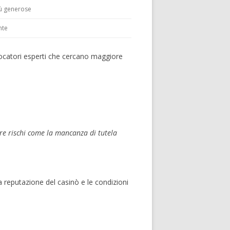
iù generose
nte
giocatori esperti che cercano maggiore
re rischi come la mancanza di tutela
a reputazione del casinò e le condizioni