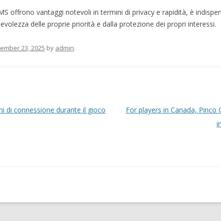
 offrono vantaggi notevoli in termini di privacy e rapidità, è indispen
volezza delle proprie priorità e dalla protezione dei propri interessi.
ember 23, 2025
by
admin
.
mi di connessione durante il gioco
For players in Canada, Pinco 
i