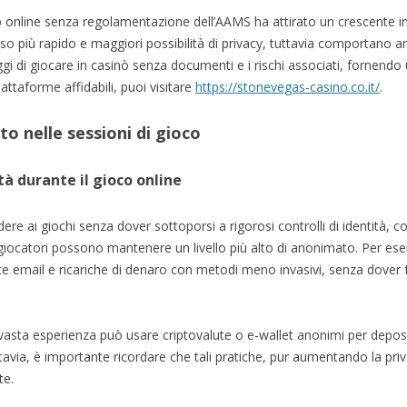
inò online senza regolamentazione dell’AAMS ha attirato un crescente int
BAM BAM DIT DIT
so più rapido e maggiori possibilità di privacy, tuttavia comportano an
aggi di giocare in casinò senza documenti e i rischi associati, fornend
CREEPING ALONG THE UNKNOWN
iattaforme affidabili, puoi visitare
https://stonevegas-casino.co.it/
.
CRISS CROSS APPLE SAUCE
o nelle sessioni di gioco
DECISIONS HAVE TO BE MADE
à durante il gioco online
DEFINITION
FRIZZLE FRIZZLE FRIZZLE FRAM
re ai giochi senza dover sottoporsi a rigorosi controlli di identità,
giocatori possono mantenere un livello più alto di anonimato. Per ese
GIVE ME THE ROUGH
e email e ricariche di denaro con metodi meno invasivi, senza dover
HOW CAN ONE FORGET
I AM BROKEN
asta esperienza può usare criptovalute o e-wallet anonimi per deposi
Tuttavia, è importante ricordare che tali pratiche, pur aumentando la 
I WANT TOO MUCH
te.
I’M……..