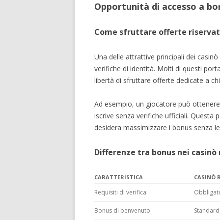
Opportunità di accesso a bo
Come sfruttare offerte riserva
Una delle attrattive principali dei cas
verifiche di identità. Molti di questi po
libertà di sfruttare offerte dedicate a 
Ad esempio, un giocatore può ottenere b
iscrive senza verifiche ufficiali. Quest
desidera massimizzare i bonus senza le 
Differenze tra bonus nei casin
CARATTERISTICA
CASINÒ 
Requisiti di verifica
Obbligat
Bonus di benvenuto
Standard,