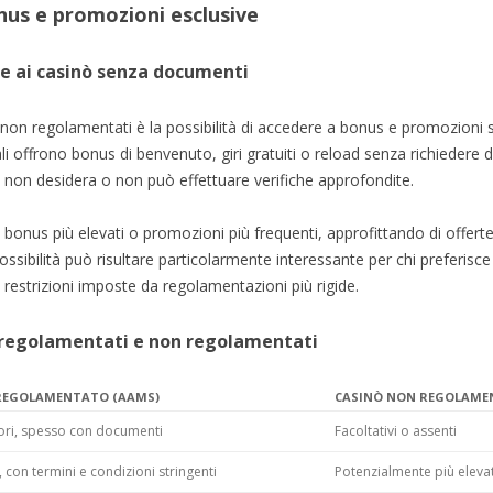
nus e promozioni esclusive
THE ONLY PERSON I WANT TO
TALK TO
te ai casinò senza documenti
THE RIPPLES MOVE TO AND FRO
inò non regolamentati è la possibilità di accedere a bonus e promozion
THEE, THIS IS THE ONLY OF
rtali offrono bonus di benvenuto, giri gratuiti o reload senza richiedere
chi non desidera o non può effettuare verifiche approfondite.
TWO
onus più elevati o promozioni più frequenti, approfittando di offerte 
WHY IS THIS THE PATH, TO
a possibilità può risultare particolarmente interessante per chi preferi
CHOOSE
restrizioni imposte da regolamentazioni più rigide.
YEARN
ò regolamentati e non regolamentati
YOU ARE
REGOLAMENTATO (AAMS)
CASINÒ NON REGOLAM
YOU NEED IT
ori, spesso con documenti
Facoltativi o assenti
~SA SA BUSH
 con termini e condizioni stringenti
Potenzialmente più elevati