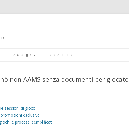
lls
Skip
to
T
ABOUT JJ B-G
CONTACT JJ B-G
content
sinò non AAMS senza documenti per giocator
ON-GLASS
HERE THEY ARE
e sessioni di gioco
SLASH SLASH HICKIDY HACK
 promozioni esclusive
giochi e processi semplificati
…