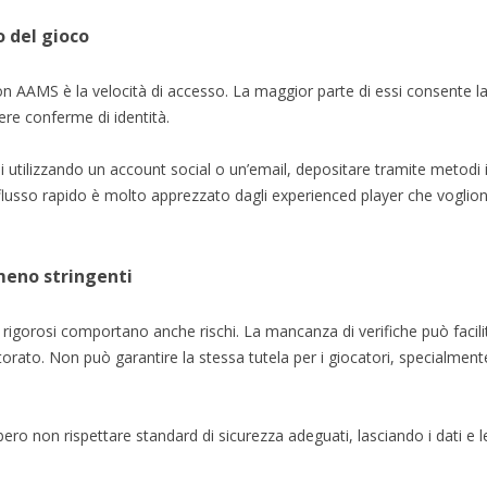
o del gioco
on AAMS è la velocità di accesso. La maggior parte di essi consente la
ere conferme di identità.
i utilizzando un account social o un’email, depositare tramite metodi 
flusso rapido è molto apprezzato dagli experienced player che vogli
 meno stringenti
gorosi comportano anche rischi. La mancanza di verifiche può facilitare
rato. Non può garantire la stessa tutela per i giocatori, specialmente
ro non rispettare standard di sicurezza adeguati, lasciando i dati e l