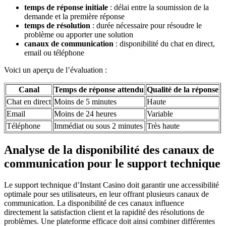
temps de réponse initiale
: délai entre la soumission de la
demande et la première réponse
temps de résolution
: durée nécessaire pour résoudre le
problème ou apporter une solution
canaux de communication
: disponibilité du chat en direct,
email ou téléphone
Voici un aperçu de l’évaluation :
Canal
Temps de réponse attendu
Qualité de la réponse
Chat en direct
Moins de 5 minutes
Haute
Email
Moins de 24 heures
Variable
Téléphone
Immédiat ou sous 2 minutes
Très haute
Analyse de la disponibilité des canaux de
communication pour le support technique
Le support technique d’Instant Casino doit garantir une accessibilité
optimale pour ses utilisateurs, en leur offrant plusieurs canaux de
communication. La disponibilité de ces canaux influence
directement la satisfaction client et la rapidité des résolutions de
problèmes. Une plateforme efficace doit ainsi combiner différentes