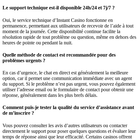
Le support technique est-il disponible 24h/24 et 7j/7 ?
Oui, le service technique d’Instant Casino fonctionne en
permanence, permettant aux utilisateurs de recevoir de l’aide à tout
moment de la journée. Cette disponibilité continue facilite la
résolution rapide de tout problème ou question, même en dehors des
heures de pointe ou pendant la nuit.
Quelle méthode de contact est recommandée pour des
problèmes urgents ?
En cas d’urgence, le chat en direct est généralement la meilleure
option, car il permet une communication immédiate avec un agent
du support. Si le problème n’est pas urgent, vous pouvez également
utiliser l’adresse email ou le formulaire de contact pour obtenir une
réponse, généralement dans les plus brefs délais.
Comment puis-je tester la qualité du service d’assistance avant
de m’inscrire ?
Vous pouvez consulter les avis d’autres utilisateurs ou contacter
directement le support pour poser quelques questions et évaluer leur
temps de réponse ainsi que leur efficacité. Certains casinos offrent