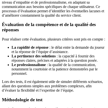
niveau d’empathie et de professionnalisme, en adaptant sa
communication aux besoins spécifiques de chaque utilisateur. Ce
processus d’évaluation permet d’identifier les éventuelles lacunes et
d’améliorer constamment la qualité du service client.
Évaluation de la compétence et de la qualité des
réponses
Pour réaliser cette évaluation, plusieurs critères sont pris en compte :
La rapidité de réponse
: le délai entre la demande du joueur
et la réponse de l’équipe d’assistance.
La pertinence des solutions
: la capacité à fournir des
réponses claires, précises et adaptées à la question posée.
Le professionnalisme
: la qualité de la communication,
notamment la courtoisie et la patience demonstrées par le
personnel.
Lors des tests, il est également utile de simuler différents scénarios,
allant des questions simples aux problèmes complexes, afin
d’évaluer la flexibilité et l’expertise de l’équipe.
Méthodologie de test