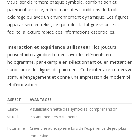
visualiser clairement chaque symbole, combinaison et
paiement associé, même dans des conditions de faible
éclairage ou avec un environnement dynamique. Les figures
apparaissent en relief, ce qui réduit la fatigue visuelle et
facilite la lecture rapide des informations essentielles.
Interaction et expérience utilisateur :
les joueurs
peuvent interagir directement avec les éléments en
hologramme, par exemple en sélectionnant ou en mettant en
surbrillance des lignes de paiement. Cette interface immersive
stimule l’engagement et donne une impression de modernité
et d’innovation.
ASPECT
AVANTAGES
Clarté
Visualisation nette des symboles, compréhension
visuelle
instantanée des paiements
Futurisme
Créer une atmosphère lors de l’expérience de jeu plus
immersive