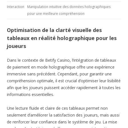
Interaction
Manipulation intuitive des données holographiques
pour une meilleure compréhension
Optimisation de la clarté visuelle des
tableaux en réalité holographique pour les
joueurs
Dans le contexte de Betify Casino, l’intégration de tableaux
de paiement en mode holographique offre une expérience
immersive sans précédent. Cependant, pour garantir une
compréhension optimale, il est crucial d’optimiser leur lisibilité
afin que les joueurs puissent accéder rapidement à toutes les
informations essentielles.
Une lecture fluide et claire de ces tableaux permet non
seulement d’améliorer la satisfaction des joueurs, mais aussi
de renforcer leur confiance dans le système de jeu. La mise