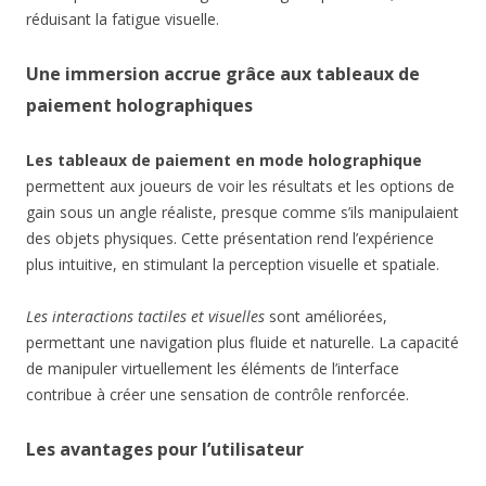
réduisant la fatigue visuelle.
Une immersion accrue grâce aux tableaux de
paiement holographiques
Les tableaux de paiement en mode holographique
permettent aux joueurs de voir les résultats et les options de
gain sous un angle réaliste, presque comme s’ils manipulaient
des objets physiques. Cette présentation rend l’expérience
plus intuitive, en stimulant la perception visuelle et spatiale.
Les interactions tactiles et visuelles
sont améliorées,
permettant une navigation plus fluide et naturelle. La capacité
de manipuler virtuellement les éléments de l’interface
contribue à créer une sensation de contrôle renforcée.
Les avantages pour l’utilisateur