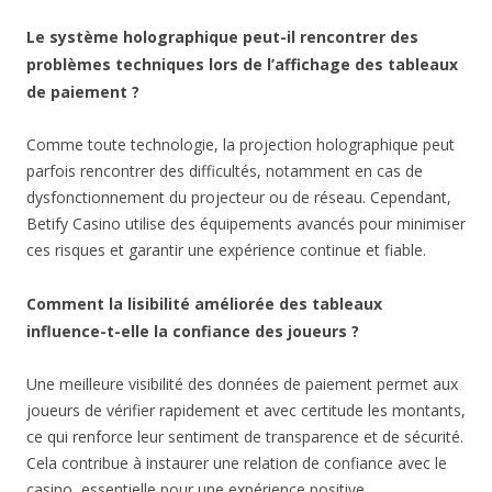
Le système holographique peut-il rencontrer des
problèmes techniques lors de l’affichage des tableaux
de paiement ?
Comme toute technologie, la projection holographique peut
parfois rencontrer des difficultés, notamment en cas de
dysfonctionnement du projecteur ou de réseau. Cependant,
Betify Casino utilise des équipements avancés pour minimiser
ces risques et garantir une expérience continue et fiable.
Comment la lisibilité améliorée des tableaux
influence-t-elle la confiance des joueurs ?
Une meilleure visibilité des données de paiement permet aux
joueurs de vérifier rapidement et avec certitude les montants,
ce qui renforce leur sentiment de transparence et de sécurité.
Cela contribue à instaurer une relation de confiance avec le
casino, essentielle pour une expérience positive.