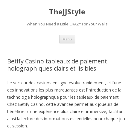
TheJJStyle
When You Need a Little CRAZY For Your Walls
Skip
Menu
to
content
Betify Casino tableaux de paiement
holographiques clairs et lisibles
Le secteur des casinos en ligne évolue rapidement, et l’une
des innovations les plus marquantes est l’introduction de la
technologie holographique pour les tableaux de paiement.
Chez Betify Casino, cette avancée permet aux joueurs de
bénéficier d’une expérience plus claire et immersive, facilitant
ainsi la lecture des informations essentielles pour chaque jeu
et session.