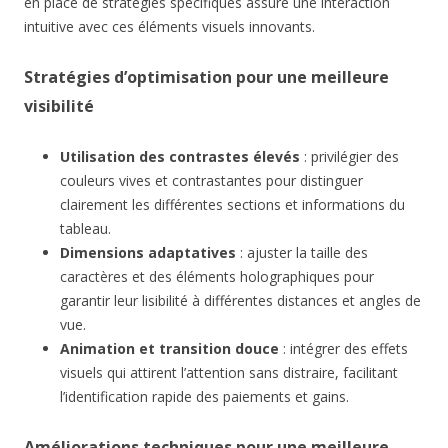
en place de stratégies spécifiques assure une interaction
intuitive avec ces éléments visuels innovants.
Stratégies d’optimisation pour une meilleure
visibilité
Utilisation des contrastes élevés
: privilégier des
couleurs vives et contrastantes pour distinguer
clairement les différentes sections et informations du
tableau.
Dimensions adaptatives
: ajuster la taille des
caractères et des éléments holographiques pour
garantir leur lisibilité à différentes distances et angles de
vue.
Animation et transition douce
: intégrer des effets
visuels qui attirent l’attention sans distraire, facilitant
l’identification rapide des paiements et gains.
Améliorations techniques pour une meilleure