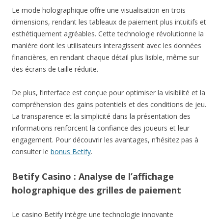
Le mode holographique offre une visualisation en trois
dimensions, rendant les tableaux de paiement plus intuitifs et
esthétiquement agréables. Cette technologie révolutionne la
manière dont les utilisateurs interagissent avec les données
financières, en rendant chaque détail plus lisible, même sur
des écrans de taille réduite.
De plus, l’interface est conçue pour optimiser la visibilité et la
compréhension des gains potentiels et des conditions de jeu.
La transparence et la simplicité dans la présentation des
informations renforcent la confiance des joueurs et leur
engagement. Pour découvrir les avantages, n’hésitez pas à
consulter le
bonus Betify
.
Betify Casino : Analyse de l’affichage
holographique des grilles de paiement
Le casino Betify intègre une technologie innovante