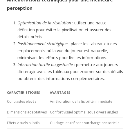
perception
Optimisation de la résolution
: utiliser une haute
définition pour éviter la pixellisation et assurer des
détails précis.
Positionnement stratégique
: placer les tableaux à des
emplacements où la vue du joueur est naturelle,
minimisant les efforts pour lire les informations.
Interaction tactile ou gestuelle
: permettre aux joueurs
d’interagir avec les tableaux pour zoomer sur des détails
ou obtenir des informations complémentaires.
CARACTÉRISTIQUES
AVANTAGES
Contrastes élevés
Amélioration de la lisibilité immédiate
Dimensions adaptatives
Confort visuel optimal sous divers angles
Effets visuels subtils
Guidage intuitif sans surcharge sensorielle