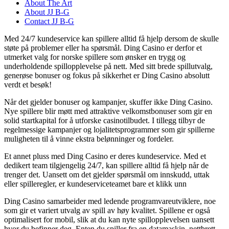
About The Art
About JJ B-G
Contact JJ B-G
Med 24/7 kundeservice kan spillere alltid få hjelp dersom de skulle
støte på problemer eller ha spørsmål. Ding Casino er derfor et
utmerket valg for norske spillere som ønsker en trygg og
underholdende spillopplevelse på nett. Med sitt brede spillutvalg,
generøse bonuser og fokus på sikkerhet er Ding Casino absolutt
verdt et besøk!
Når det gjelder bonuser og kampanjer, skuffer ikke Ding Casino.
Nye spillere blir møtt med attraktive velkomstbonuser som gir en
solid startkapital for å utforske casinotilbudet. I tillegg tilbyr de
regelmessige kampanjer og lojalitetsprogrammer som gir spillerne
muligheten til å vinne ekstra belønninger og fordeler.
Et annet pluss med Ding Casino er deres kundeservice. Med et
dedikert team tilgjengelig 24/7, kan spillere alltid få hjelp når de
trenger det. Uansett om det gjelder spørsmål om innskudd, uttak
eller spilleregler, er kundeserviceteamet bare et klikk unn
Ding Casino samarbeider med ledende programvareutviklere, noe
som gir et variert utvalg av spill av høy kvalitet. Spillene er også
optimalisert for mobil, slik at du kan nyte spillopplevelsen uansett
hvor du befinner deg. Enten du spiller fra en datamaskin, nettbrett