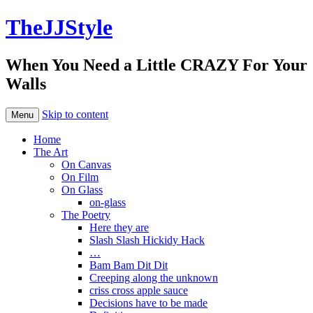
TheJJStyle
When You Need a Little CRAZY For Your
Walls
Skip to content
Menu
Home
The Art
On Canvas
On Film
On Glass
on-glass
The Poetry
Here they are
Slash Slash Hickidy Hack
…
Bam Bam Dit Dit
Creeping along the unknown
criss cross apple sauce
Decisions have to be made