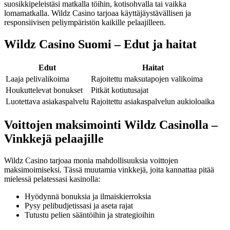
suosikkipeleistäsi matkalla töihin, kotisohvalla tai vaikka
lomamatkalla. Wildz Casino tarjoaa käyttäjäystävällisen ja
responsiivisen peliympäristön kaikille pelaajilleen.
Wildz Casino Suomi – Edut ja haitat
Edut
Haitat
Laaja pelivalikoima
Rajoitettu maksutapojen valikoima
Houkuttelevat bonukset
Pitkät kotiutusajat
Luotettava asiakaspalvelu
Rajoitettu asiakaspalvelun aukioloaika
Voittojen maksimointi Wildz Casinolla –
Vinkkejä pelaajille
Wildz Casino tarjoaa monia mahdollisuuksia voittojen
maksimoimiseksi. Tässä muutamia vinkkejä, joita kannattaa pitää
mielessä pelatessasi kasinolla:
Hyödynnä bonuksia ja ilmaiskierroksia
Pysy pelibudjetissasi ja aseta rajat
Tutustu pelien sääntöihin ja strategioihin