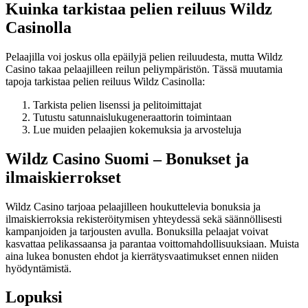
Kuinka tarkistaa pelien reiluus Wildz
Casinolla
Pelaajilla voi joskus olla epäilyjä pelien reiluudesta, mutta Wildz
Casino takaa pelaajilleen reilun peliympäristön. Tässä muutamia
tapoja tarkistaa pelien reiluus Wildz Casinolla:
Tarkista pelien lisenssi ja pelitoimittajat
Tutustu satunnaislukugeneraattorin toimintaan
Lue muiden pelaajien kokemuksia ja arvosteluja
Wildz Casino Suomi – Bonukset ja
ilmaiskierrokset
Wildz Casino tarjoaa pelaajilleen houkuttelevia bonuksia ja
ilmaiskierroksia rekisteröitymisen yhteydessä sekä säännöllisesti
kampanjoiden ja tarjousten avulla. Bonuksilla pelaajat voivat
kasvattaa pelikassaansa ja parantaa voittomahdollisuuksiaan. Muista
aina lukea bonusten ehdot ja kierrätysvaatimukset ennen niiden
hyödyntämistä.
Lopuksi