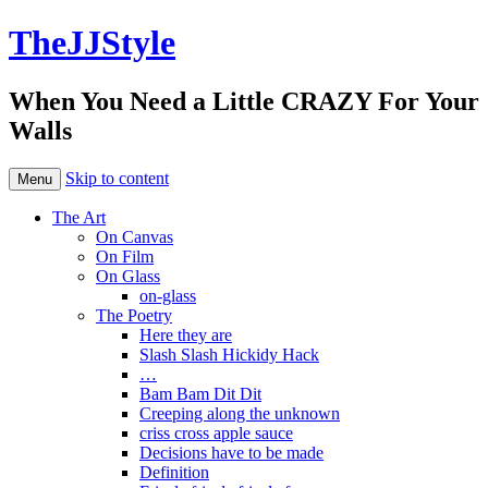
TheJJStyle
When You Need a Little CRAZY For Your
Walls
Skip to content
Menu
The Art
On Canvas
On Film
On Glass
on-glass
The Poetry
Here they are
Slash Slash Hickidy Hack
…
Bam Bam Dit Dit
Creeping along the unknown
criss cross apple sauce
Decisions have to be made
Definition