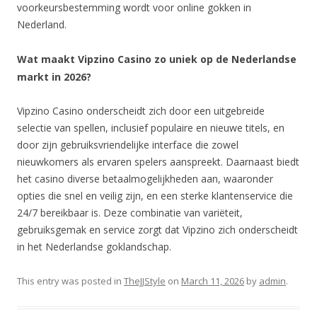
voorkeursbestemming wordt voor online gokken in
Nederland.
Wat maakt Vipzino Casino zo uniek op de Nederlandse
markt in 2026?
Vipzino Casino onderscheidt zich door een uitgebreide
selectie van spellen, inclusief populaire en nieuwe titels, en
door zijn gebruiksvriendelijke interface die zowel
nieuwkomers als ervaren spelers aanspreekt. Daarnaast biedt
het casino diverse betaalmogelijkheden aan, waaronder
opties die snel en veilig zijn, en een sterke klantenservice die
24/7 bereikbaar is. Deze combinatie van variëteit,
gebruiksgemak en service zorgt dat Vipzino zich onderscheidt
in het Nederlandse goklandschap.
This entry was posted in
TheJJStyle
on
March 11, 2026
by
admin
.