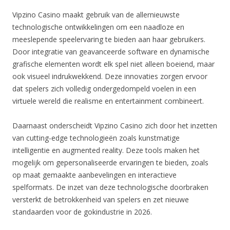
Vipzino Casino maakt gebruik van de allernieuwste
technologische ontwikkelingen om een naadloze en
meeslepende speelervaring te bieden aan haar gebruikers.
Door integratie van geavanceerde software en dynamische
grafische elementen wordt elk spel niet alleen boeiend, maar
ook visueel indrukwekkend. Deze innovaties zorgen ervoor
dat spelers zich volledig ondergedompeld voelen in een
virtuele wereld die realisme en entertainment combineert.
Daarnaast onderscheidt Vipzino Casino zich door het inzetten
van cutting-edge technologieën zoals kunstmatige
intelligentie en augmented reality. Deze tools maken het
mogelijk om gepersonaliseerde ervaringen te bieden, zoals
op maat gemaakte aanbevelingen en interactieve
spelformats. De inzet van deze technologische doorbraken
versterkt de betrokkenheid van spelers en zet nieuwe
standaarden voor de gokindustrie in 2026.