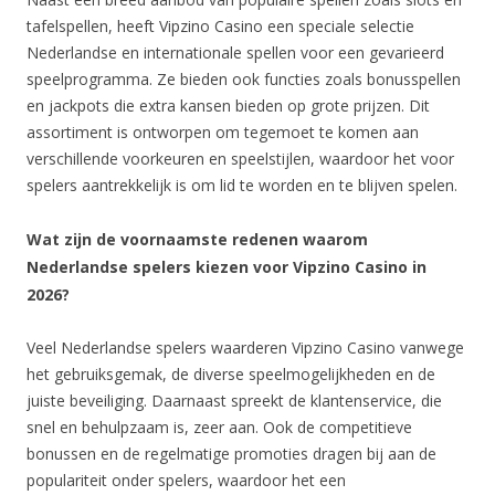
tafelspellen, heeft Vipzino Casino een speciale selectie
Nederlandse en internationale spellen voor een gevarieerd
speelprogramma. Ze bieden ook functies zoals bonusspellen
en jackpots die extra kansen bieden op grote prijzen. Dit
assortiment is ontworpen om tegemoet te komen aan
verschillende voorkeuren en speelstijlen, waardoor het voor
spelers aantrekkelijk is om lid te worden en te blijven spelen.
Wat zijn de voornaamste redenen waarom
Nederlandse spelers kiezen voor Vipzino Casino in
2026?
Veel Nederlandse spelers waarderen Vipzino Casino vanwege
het gebruiksgemak, de diverse speelmogelijkheden en de
juiste beveiliging. Daarnaast spreekt de klantenservice, die
snel en behulpzaam is, zeer aan. Ook de competitieve
bonussen en de regelmatige promoties dragen bij aan de
populariteit onder spelers, waardoor het een