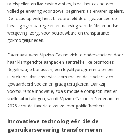
tafelspellen en live casino-opties, biedt het casino een
volledige ervaring voor zowel beginners als ervaren spelers.
De focus op veiligheid, bijvoorbeeld door geavanceerde
beveiligingsmaatregelen en naleving van de Nederlandse
wetgeving, zorgt voor betrouwbare en transparante
gokmogelijkheden.
Daarnaast weet Vipzino Casino zich te onderscheiden door
haar klantgerichte aanpak en aantrekkelijke promoties.
Regelmatige bonussen, een loyalityprogramma en een
uitstekend klantenserviceteam maken dat spelers zich
gewaardeerd voelen en graag terugkeren. Dankzij
voortdurende innovatie, zoals mobiele compatibiliteit en
snelle uitbetalingen, wordt Vipzino Casino in Nederland in
2026 echt de favoriete keuze voor gokliefhebbers.
Innovatieve technologieën die de
gebruikerservaring transformeren