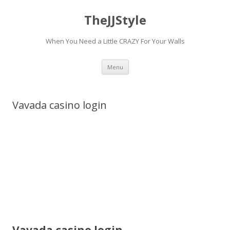
TheJJStyle
When You Need a Little CRAZY For Your Walls
Skip
Menu
to
content
Vavada casino login