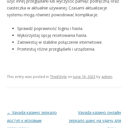
użyć innej przeglądarki lub wyczyścić pamięć podręczną oraz
ciasteczka w aktualnie używanej. Czasami aktualizacje
systemu mogą również powodować komplikacje.
Sprawdź poprawność loginu i hasła.
Wykorzystaj opcję resetowania hasła.
Zainwestuj w stabilne połączenie internetowe.
Przetestuj różne przeglądarki i urządzenia.
This entry was posted in
TheJJStyle
on
June 16, 2023
by
admin
.
Post
←
Vavada казино зеркало
Vavada казино онлайн
navigation
доступ к игровым
зеркало шанс на удачу для