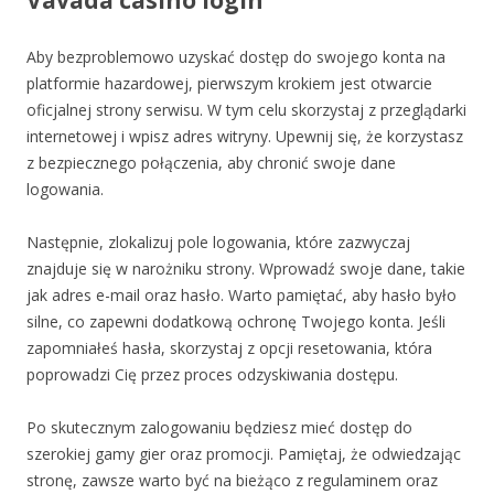
Vavada casino login
Aby bezproblemowo uzyskać dostęp do swojego konta na
platformie hazardowej, pierwszym krokiem jest otwarcie
oficjalnej strony serwisu. W tym celu skorzystaj z przeglądarki
internetowej i wpisz adres witryny. Upewnij się, że korzystasz
z bezpiecznego połączenia, aby chronić swoje dane
logowania.
Następnie, zlokalizuj pole logowania, które zazwyczaj
znajduje się w narożniku strony. Wprowadź swoje dane, takie
jak adres e-mail oraz hasło. Warto pamiętać, aby hasło było
silne, co zapewni dodatkową ochronę Twojego konta. Jeśli
zapomniałeś hasła, skorzystaj z opcji resetowania, która
poprowadzi Cię przez proces odzyskiwania dostępu.
Po skutecznym zalogowaniu będziesz mieć dostęp do
szerokiej gamy gier oraz promocji. Pamiętaj, że odwiedzając
stronę, zawsze warto być na bieżąco z regulaminem oraz