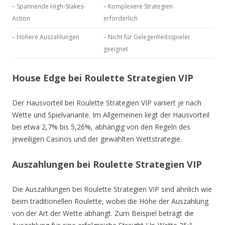
– Spannende High-Stakes-
– Komplexere Strategien
Action
erforderlich
– Höhere Auszahlungen
– Nicht für Gelegenheitsspieler
geeignet
House Edge bei Roulette Strategien VIP
Der Hausvorteil bei Roulette Strategien VIP variiert je nach
Wette und Spielvariante. Im Allgemeinen liegt der Hausvorteil
bei etwa 2,7% bis 5,26%, abhängig von den Regeln des
jeweiligen Casinos und der gewählten Wettstrategie.
Auszahlungen bei Roulette Strategien VIP
Die Auszahlungen bei Roulette Strategien VIP sind ähnlich wie
beim traditionellen Roulette, wobei die Höhe der Auszahlung
von der Art der Wette abhängt. Zum Beispiel beträgt die