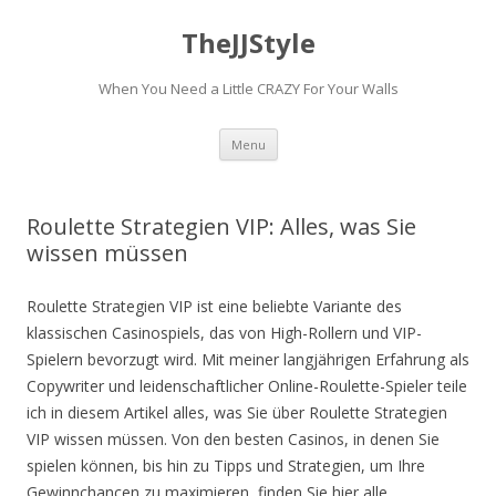
TheJJStyle
When You Need a Little CRAZY For Your Walls
Skip
Menu
to
content
Roulette Strategien VIP: Alles, was Sie
wissen müssen
Roulette Strategien VIP ist eine beliebte Variante des
klassischen Casinospiels, das von High-Rollern und VIP-
Spielern bevorzugt wird. Mit meiner langjährigen Erfahrung als
Copywriter und leidenschaftlicher Online-Roulette-Spieler teile
ich in diesem Artikel alles, was Sie über Roulette Strategien
VIP wissen müssen. Von den besten Casinos, in denen
Sie
spielen können, bis hin zu Tipps und Strategien, um Ihre
Gewinnchancen zu maximieren, finden Sie hier alle