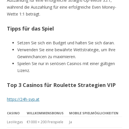
Auszahlung für eine erfolgreiche Straight-Up-Wette 35:1,
während die Auszahlung für eine erfolgreiche Even Money-
Wette 1:1 beträgt.
Tipps für das Spiel
Setzen Sie sich ein Budget und halten Sie sich daran.
Verwenden Sie eine bewährte Wettstrategie, um Ihre
Gewinnchancen zu maximieren.
Spielen Sie nur in seriösen Casinos mit einer gültigen
Lizenz.
Top 3 Casinos für Roulette Strategien VIP
https://24h-svp.at
CASINO
WILLKOMMENSBONUS
MOBILE SPIELMÖGLICHKEITEN
LeoVegas
€1000 + 200 Freispiele
Ja