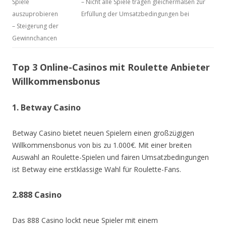
Spiele
– Nicht alle Spiele tragen gleichermaßen zur
auszuprobieren
Erfüllung der Umsatzbedingungen bei
– Steigerung der
Gewinnchancen
Top 3 Online-Casinos mit Roulette Anbieter
Willkommensbonus
1. Betway Casino
Betway Casino bietet neuen Spielern einen großzügigen
Willkommensbonus von bis zu 1.000€. Mit einer breiten
Auswahl an Roulette-Spielen und fairen Umsatzbedingungen
ist Betway eine erstklassige Wahl für Roulette-Fans.
2.888 Casino
Das 888 Casino lockt neue Spieler mit einem