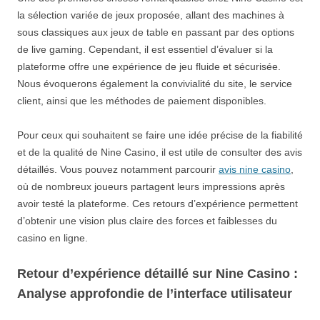
la sélection variée de jeux proposée, allant des machines à
sous classiques aux jeux de table en passant par des options
de live gaming. Cependant, il est essentiel d’évaluer si la
plateforme offre une expérience de jeu fluide et sécurisée.
Nous évoquerons également la convivialité du site, le service
client, ainsi que les méthodes de paiement disponibles.
Pour ceux qui souhaitent se faire une idée précise de la fiabilité
et de la qualité de Nine Casino, il est utile de consulter des avis
détaillés. Vous pouvez notamment parcourir
avis nine casino
,
où de nombreux joueurs partagent leurs impressions après
avoir testé la plateforme. Ces retours d’expérience permettent
d’obtenir une vision plus claire des forces et faiblesses du
casino en ligne.
Retour d’expérience détaillé sur Nine Casino :
Analyse approfondie de l’interface utilisateur