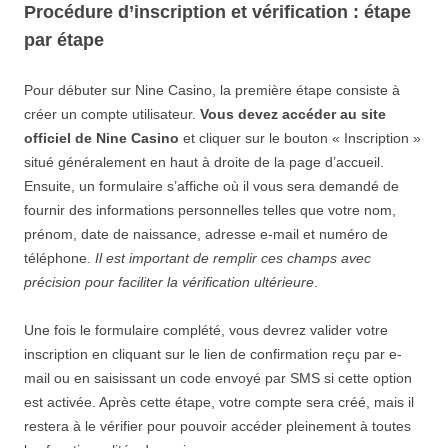
Procédure d’inscription et vérification : étape
par étape
Pour débuter sur Nine Casino, la première étape consiste à
créer un compte utilisateur.
Vous devez accéder au site
officiel de Nine Casino
et cliquer sur le bouton « Inscription »
situé généralement en haut à droite de la page d’accueil.
Ensuite, un formulaire s’affiche où il vous sera demandé de
fournir des informations personnelles telles que votre nom,
prénom, date de naissance, adresse e-mail et numéro de
téléphone.
Il est important de remplir ces champs avec
précision pour faciliter la vérification ultérieure
.
Une fois le formulaire complété, vous devrez valider votre
inscription en cliquant sur le lien de confirmation reçu par e-
mail ou en saisissant un code envoyé par SMS si cette option
est activée. Après cette étape, votre compte sera créé, mais il
restera à le vérifier pour pouvoir accéder pleinement à toutes