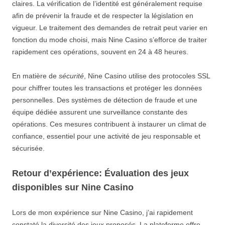
claires. La vérification de l’identité est généralement requise
afin de prévenir la fraude et de respecter la législation en
vigueur. Le traitement des demandes de retrait peut varier en
fonction du mode choisi, mais Nine Casino s’efforce de traiter
rapidement ces opérations, souvent en 24 à 48 heures.
En matière de
sécurité
, Nine Casino utilise des protocoles SSL
pour chiffrer toutes les transactions et protéger les données
personnelles. Des systèmes de détection de fraude et une
équipe dédiée assurent une surveillance constante des
opérations. Ces mesures contribuent à instaurer un climat de
confiance, essentiel pour une activité de jeu responsable et
sécurisée.
Retour d’expérience: Évaluation des jeux
disponibles sur Nine Casino
Lors de mon expérience sur Nine Casino, j’ai rapidement
constaté la diversité des jeux proposés. La plateforme offre