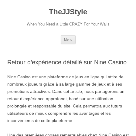
TheJJStyle
When You Need a Little CRAZY For Your Walls
Skip
Menu
to
content
Retour d’expérience détaillé sur Nine Casino
Nine Casino est une plateforme de jeux en ligne qui attire de
nombreux joueurs grâce à sa large gamme de jeux et à ses
promotions attractives. Dans cet article, nous partagerons un
retour d’expérience approfondi, basé sur une utilisation
prolongée et responsable du site. Cela permettra aux futurs
utilisateurs de mieux comprendre les avantages et les
inconvénients de cette plateforme.
Une des premières choses remarquables chez Nine Casino est