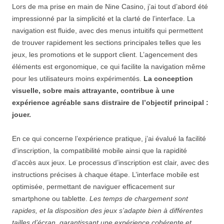
Lors de ma prise en main de Nine Casino, j’ai tout d’abord été
impressionné par la simplicité et la clarté de l’interface. La
navigation est fluide, avec des menus intuitifs qui permettent
de trouver rapidement les sections principales telles que les
jeux, les promotions et le support client. L’agencement des
éléments est ergonomique, ce qui facilite la navigation même
pour les utilisateurs moins expérimentés.
La conception
visuelle, sobre mais attrayante, contribue à une
expérience agréable sans distraire de l’objectif principal :
jouer.
En ce qui concerne l’expérience pratique, j’ai évalué la facilité
d’inscription, la compatibilité mobile ainsi que la rapidité
d’accès aux jeux. Le processus d’inscription est clair, avec des
instructions précises à chaque étape. L’interface mobile est
optimisée, permettant de naviguer efficacement sur
smartphone ou tablette.
Les temps de chargement sont
rapides, et la disposition des jeux s’adapte bien à différentes
tailles d’écran, garantissant une expérience cohérente et