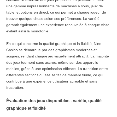
une gamme impressionnante de machines à sous, jeux de
table, et options en direct, ce qui permet à chaque joueur de
trouver quelque chose selon ses préférences. La variété
garantit également une expérience renouvelée à chaque visite,
évitant ainsi la monotonie.
En ce qui concerne la qualité graphique et la fluidité, Nine
Casino se démarque par des graphismes modernes et
soignés, rendant chaque jeu visuellement attractif. La majorité
des jeux tournent sans accroc, même sur des appareils
mobiles, grâce à une optimisation efficace. La transition entre
différentes sections du site se fait de manière fluide, ce qui
contribue à une expérience utilisateur agréable et sans
frustration.
Évaluation des jeux disponibles : variété, qualité
graphique et fluidité