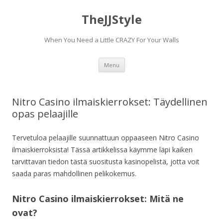
TheJJStyle
When You Need a Little CRAZY For Your Walls
Skip
Menu
to
content
Nitro Casino ilmaiskierrokset: Täydellinen
opas pelaajille
Tervetuloa pelaajille suunnattuun oppaaseen Nitro Casino
ilmaiskierroksista! Tässä artikkelissa käymme läpi kaiken
tarvittavan tiedon tästä suositusta kasinopelistä, jotta voit
saada paras mahdollinen pelikokemus.
Nitro Casino ilmaiskierrokset: Mitä ne
ovat?