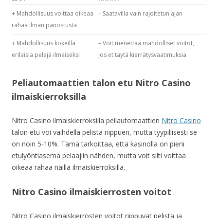
+ Mahdollisuus voittaa oikeaa
– Saatavilla vain rajoitetun ajan
rahaa ilman panostusta
+ Mahdollisuus kokeilla
– Voit menettää mahdolliset voitot,
erilaisia pelejä ilmaiseksi
jos et täytä kierrätysvaatimuksia
Peliautomaattien talon etu Nitro Casino
ilmaiskierroksilla
Nitro Casino ilmaiskierroksilla peliautomaattien
Nitro Casino
talon etu voi vaihdella pelistä riippuen, mutta tyypillisesti se
on noin 5-10%. Tämä tarkoittaa, että kasinolla on pieni
etulyöntiasema pelaajiin nähden, mutta voit silti voittaa
oikeaa rahaa näillä ilmaiskierroksilla.
Nitro Casino ilmaiskierrosten voitot
Nitro Casino ilmaiskierrosten voitot riippuvat pelistä ja