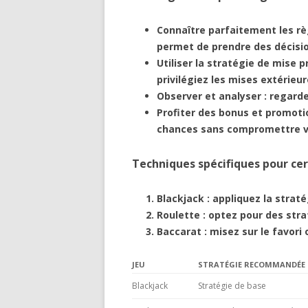
Connaître parfaitement les rè
permet de prendre des décisio
Utiliser la stratégie de mise 
privilégiez les mises extérieur
Observer et analyser :
regarde
Profiter des bonus et promoti
chances sans compromettre vo
Techniques spécifiques pour cer
Blackjack :
appliquez la straté
Roulette :
optez pour des strat
Baccarat :
misez sur le favori 
JEU
STRATÉGIE RECOMMANDÉE
Blackjack
Stratégie de base