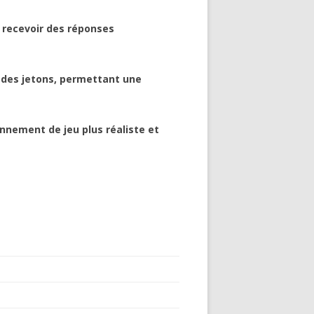
t recevoir des réponses
et des jetons, permettant une
nnement de jeu plus réaliste et