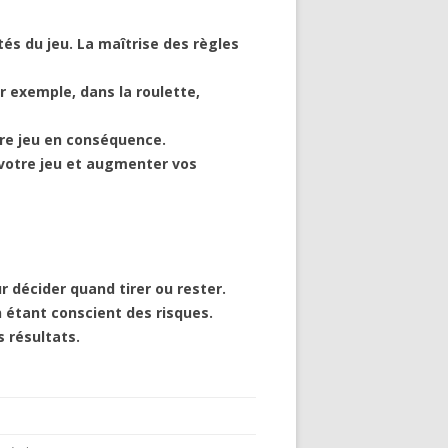
tés du jeu. La maîtrise des règles
 exemple, dans la roulette,
tre jeu en conséquence.
 votre jeu et augmenter vos
 décider quand tirer ou rester.
 étant conscient des risques.
s résultats.