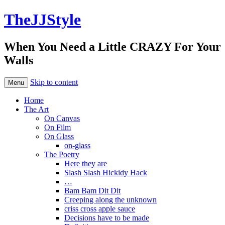
TheJJStyle
When You Need a Little CRAZY For Your
Walls
Skip to content
Menu
Home
The Art
On Canvas
On Film
On Glass
on-glass
The Poetry
Here they are
Slash Slash Hickidy Hack
…
Bam Bam Dit Dit
Creeping along the unknown
criss cross apple sauce
Decisions have to be made