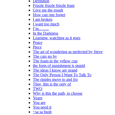
Definition
Frizzle frizzle frizzle fram
Give me the rough
How can one forget
I am broken
I want too much
I’m……..
In the Darkness
Learning, watching as it goes
Peace
Piece
The art of wondering as perfected by Steve
The cars go by
The foam in the yellow cup
the form of punishment is stupid
The ideas I know are grand
The Only Person I Want To Talk To
The ripples move to and fro
Thee, this is the only of
TWO
Why is this the path, to choose
Yearn
You are
You need it
~sa sa bush