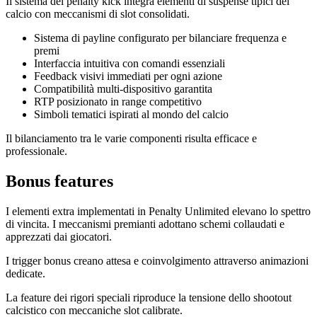
Il sistema dei penalty kick integra elementi di suspense tipici del
calcio con meccanismi di slot consolidati.
Sistema di payline configurato per bilanciare frequenza e
premi
Interfaccia intuitiva con comandi essenziali
Feedback visivi immediati per ogni azione
Compatibilità multi-dispositivo garantita
RTP posizionato in range competitivo
Simboli tematici ispirati al mondo del calcio
Il bilanciamento tra le varie componenti risulta efficace e
professionale.
Bonus features
I elementi extra implementati in Penalty Unlimited elevano lo spettro
di vincita. I meccanismi premianti adottano schemi collaudati e
apprezzati dai giocatori.
I trigger bonus creano attesa e coinvolgimento attraverso animazioni
dedicate.
La feature dei rigori speciali riproduce la tensione dello shootout
calcistico con meccaniche slot calibrate.