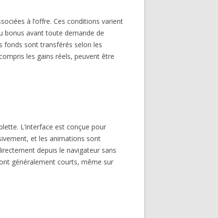
ociées à l’offre. Ces conditions varient
 du bonus avant toute demande de
es fonds sont transférés selon les
compris les gains réels, peuvent être
lette. L’interface est conçue pour
ivement, et les animations sont
irectement depuis le navigateur sans
 sont généralement courts, même sur