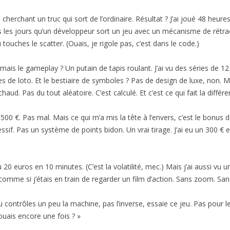
IN THE DARKNESS
cherchant un truc qui sort de l’ordinaire. Résultat ? J’ai joué 48 heures
us les jours qu’un développeur sort un jeu avec un mécanisme de rétra
LEARNING, WATCHING AS IT
uches le scatter. (Ouais, je rigole pas, c’est dans le code.)
GOES
mais le gameplay ? Un putain de tapis roulant. J’ai vu des séries de 12
PEACE
 de loto. Et le bestiaire de symboles ? Pas de design de luxe, non. Ma
aud. Pas du tout aléatoire. C’est calculé. Et c’est ce qui fait la différe
PIECE
THE ART OF WONDERING AS
0 €. Pas mal. Mais ce qui m’a mis la tête à l’envers, c’est le bonus d
PERFECTED BY STEVE
ssif. Pas un système de points bidon. Un vrai tirage. J’ai eu un 300 €
THE CARS GO BY
u 20 euros en 10 minutes. (C’est la volatilité, mec.) Mais j’ai aussi vu
THE FOAM IN THE YELLOW CUP
n comme si j’étais en train de regarder un film d’action. Sans zoom. Sa
THE FORM OF PUNISHMENT IS
STUPID
 tu contrôles un peu la machine, pas l’inverse, essaie ce jeu. Pas pour 
ouais encore une fois ? »
THE IDEAS I KNOW ARE GRAND