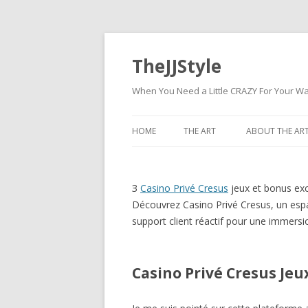
TheJJStyle
When You Need a Little CRAZY For Your Wa
HOME
THE ART
ABOUT THE AR
ON CANVAS
З
Casino Privé Cresus
jeux et bonus exc
ON FILM
Découvrez Casino Privé Cresus, un espac
ON GLASS
support client réactif pour une immersio
THE POETRY
Casino Privé Cresus Jeu