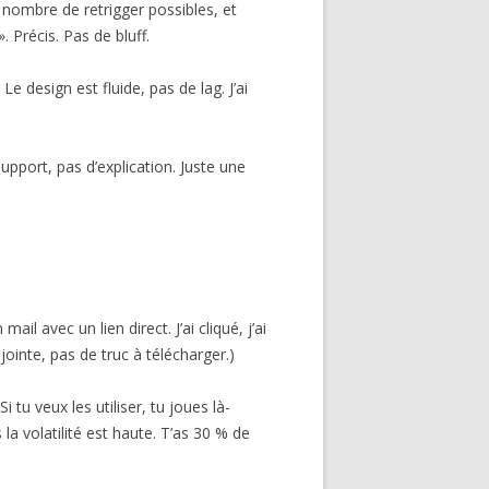
le nombre de retrigger possibles, et
 Précis. Pas de bluff.
 design est fluide, pas de lag. J’ai
support, pas d’explication. Juste une
il avec un lien direct. J’ai cliqué, j’ai
jointe, pas de truc à télécharger.)
i tu veux les utiliser, tu joues là-
s la volatilité est haute. T’as 30 % de