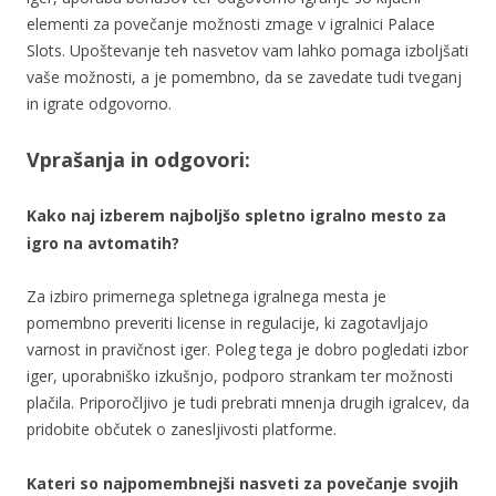
elementi za povečanje možnosti zmage v igralnici Palace
Slots. Upoštevanje teh nasvetov vam lahko pomaga izboljšati
vaše možnosti, a je pomembno, da se zavedate tudi tveganj
in igrate odgovorno.
Vprašanja in odgovori:
Kako naj izberem najboljšo spletno igralno mesto za
igro na avtomatih?
Za izbiro primernega spletnega igralnega mesta je
pomembno preveriti license in regulacije, ki zagotavljajo
varnost in pravičnost iger. Poleg tega je dobro pogledati izbor
iger, uporabniško izkušnjo, podporo strankam ter možnosti
plačila. Priporočljivo je tudi prebrati mnenja drugih igralcev, da
pridobite občutek o zanesljivosti platforme.
Kateri so najpomembnejši nasveti za povečanje svojih