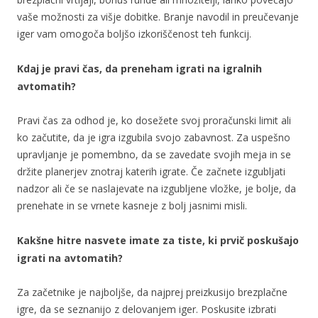
vaše možnosti za višje dobitke. Branje navodil in preučevanje
iger vam omogoča boljšo izkoriščenost teh funkcij.
Kdaj je pravi čas, da preneham igrati na igralnih
avtomatih?
Pravi čas za odhod je, ko dosežete svoj proračunski limit ali
ko začutite, da je igra izgubila svojo zabavnost. Za uspešno
upravljanje je pomembno, da se zavedate svojih meja in se
držite planerjev znotraj katerih igrate. Če začnete izgubljati
nadzor ali če se naslajevate na izgubljene vložke, je bolje, da
prenehate in se vrnete kasneje z bolj jasnimi misli.
Kakšne hitre nasvete imate za tiste, ki prvič poskušajo
igrati na avtomatih?
Za začetnike je najboljše, da najprej preizkusijo brezplačne
igre, da se seznanijo z delovanjem iger. Poskusite izbrati