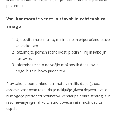
pozornost.
Vse, kar morate vedeti o stavah in zahtevah za
zmago
Ugotovite maksimalno, minimalno in priporočeno stavo
za vsako igro.
Razumejte pomen raznolikosti plačilnih linij in kako jih
nastavite.
Informirajte se o največjih možnostih dobitkov in
pogojih za njihovo pridobitev.
Prav tako je pomembno, da imate v mislih, da je
igralni
avtomat
zasnovan tako, da je naključje glavni dejavnik, zato
ni mogoče predvideti rezultatov. Vendar pa dobra strategija in
razumevanje igre lahko znatno poveča vaše možnosti za
uspeh.