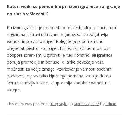
Kateri vidiki so pomembni pri izbiri igralnice za igranje
na slotih v Sloveniji?
Pri izbiri igralnice je pomembno preveriti, ali je licencirana in
regulirana s strani ustreznih organov, saj to zagotavlja
varnost in pravičnost iger. Poleg tega je pomembno
pregledati pestro izbiro iger, hitrost izplačil ter možnosti
podpore strankam. Ugotoviti je tudi koristno, ali igralnica
ponuja promocije in bonuse, ki lahko povečajo vaše
možnosti za večje zmage. Vzdrževanje varnosti osebnih
podatkov je prav tako ključnega pomena, zato je dobro
izbrati zanesljiv kazino, ki uporablja sodobne varnostne
ukrepe.
This entry was posted in
TheJJStyle
on
March 27, 2026
by
admin
.