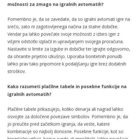
možnosti za zmago na igralnih avtomatih?
Pomembno je, da se zavedate, da so igralni avtomati igre na
srečo, zato ni zagotovljenega načina za stalne dobičke.
Vendar pa lahko povečate svoje možnosti z izbiro iger z
višjimi odstotki izplačil in upravljanjem svojega proračuna.
Nastavite si limite za izgube in dobičke ter igrajte odgovorno,
da ohranite prijetno izkušnjo. Uporaba bonitetnih ponudb
lahko prav tako pripomore k podaljšanju igre brez dodatnih
stroškov.
Kako razumeti plačilne tabele in posebne funkcije na
igralnih avtomatih?
Plačilne tabele prikazujejo, koliko denarja ali nagrad lahko
osvojite za določene povezave simbolov. Pomembno je, da
jo preučite pred začetkom igranja, da veste, katere
kombinacije so najbolj donosne. Posebne funkcije, kot so
brezplačni vrtljaji, bonus runde ali množitelji, lahko povečajo