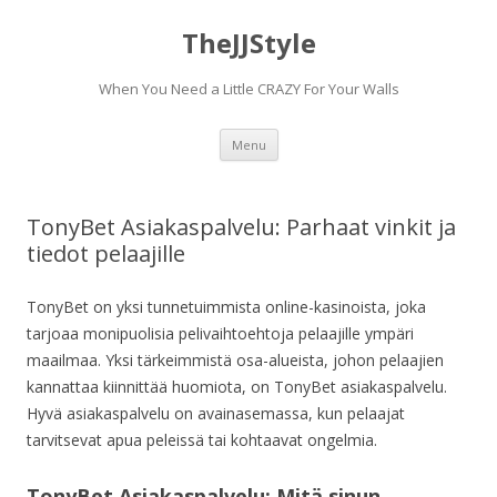
TheJJStyle
When You Need a Little CRAZY For Your Walls
Skip
Menu
to
content
TonyBet Asiakaspalvelu: Parhaat vinkit ja
tiedot pelaajille
TonyBet on yksi tunnetuimmista online-kasinoista, joka
tarjoaa monipuolisia pelivaihtoehtoja pelaajille ympäri
maailmaa. Yksi tärkeimmistä osa-alueista, johon pelaajien
kannattaa kiinnittää huomiota, on TonyBet asiakaspalvelu.
Hyvä asiakaspalvelu on avainasemassa, kun pelaajat
tarvitsevat apua peleissä tai kohtaavat ongelmia.
TonyBet Asiakaspalvelu: Mitä sinun