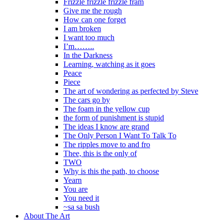
Frizzle frizzle frizzle fram
Give me the rough
How can one forget
I am broken
I want too much
I’m……..
In the Darkness
Learning, watching as it goes
Peace
Piece
The art of wondering as perfected by Steve
The cars go by
The foam in the yellow cup
the form of punishment is stupid
The ideas I know are grand
The Only Person I Want To Talk To
The ripples move to and fro
Thee, this is the only of
TWO
Why is this the path, to choose
Yearn
You are
You need it
~sa sa bush
About The Art