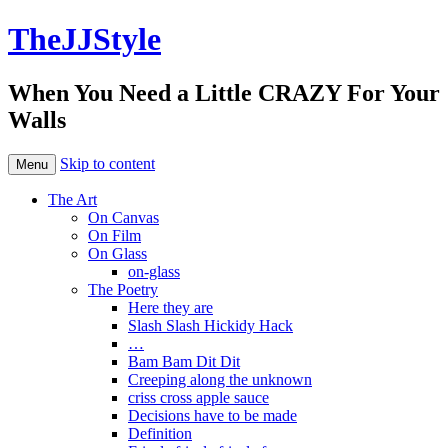
TheJJStyle
When You Need a Little CRAZY For Your
Walls
Skip to content
Menu
The Art
On Canvas
On Film
On Glass
on-glass
The Poetry
Here they are
Slash Slash Hickidy Hack
…
Bam Bam Dit Dit
Creeping along the unknown
criss cross apple sauce
Decisions have to be made
Definition