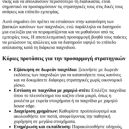
νίκης και να απολαύσουν περισσότερο τη διαδικασία, είναι
σημαντικό να προσαρμόσουν τις στρατηγικές τους στις δικές τους
ανάγκες και επίπεδο εμπειρίας.
Αυτό σημαίνει ότι πρέπει να εστιάσουν στην κατανόηση των
βασικών κανόνων των παιχνιδιών, ενώ παράλληλα να διατηρούν
μια ευελιξία για να πειραματίζονται και να μαθαίνουν από τις
εμπειρίες τους. Η αποτελεσματική προσαρμογή βοηθά τους παίκτες
να μειώσουν τις απώλειες και να διατηρούν υψηλό το επίπεδο
απόλαυσης κατά τη διάρκεια παιχνιδιού.
Κύριες προτάσεις για την προσαρμογή στρατηγικών
Εξάσκηση σε δωρεάν παιχνίδια:
Ξεκινήστε με δωρεάν
εκδόσεις των παιχνιδιών για να κατανοήσετε τους κανόνες
και να δοκιμάσετε διάφορες στρατηγικές χωρίς οικονομικό
ρίσκο.
Εστίαση σε παιχνίδια με χαμηλό σπίτι:
Επιλέξτε παιχνίδια
όπου το πλεονέκτημα του καζίνο είναι μικρό, όπως η
ρουλέτα με ευρεία στοιχήματα ή τα παιχνίδια με χαμηλό
house edge.
Διαχείριση χρημάτων:
Καθορίστε προϋπολογισμό και
ακολουθήστε τον πιστά, αποφεύγοντας την παθητική
χορήγηση σε μεγάλα στοιχήματα.
Ενημέρωση και εκπαίδευση:
Παρακολουθήστε οδηγούς,