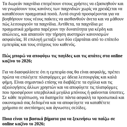
Τα δωρεάν παιχνίδια επιτρέπουν στους χρήστες να εξασκηθούν και
να γνωρίσουν τους κανόνες των παιχνιδιών χωρίς να χρειάζεται να
καταθέσουν πραγματικά ποσά. Αυτά συχνά προσφέρονται για να
βοηθήσουν τους νέους παίκτες να αισθανθούν άνετα και να μάθουν
πώς λειτουργούν τα παιχνίδια. Αντίθετα, τα παιχνίδια με
πραγματικά χρήματα παρέχουν την δυνατότητα για κέρδη και
απώλειες, και απαιτούν την τήρηση αυστηρών κανονισμών
ασφαλείας. Η επιλογή μεταξύ των δύο εξαρτάται από το επίπεδο
εμπειρίας και τους στόχους του καθενός.
Πώς μπορώ να αποφύγω τις παγίδες και τις απάτες στα online
καζίνο το 2026;
Για να διασφαλίσετε ότι η εμπειρία σας θα είναι ασφαλής, πρέπει
πρώτα να επιλέγετε πλατφόρμες με άδεια λειτουργίας και καλά
φήμη. Είναι σημαντικό επίσης να διαβάζετε τα σχόλια και τις
αξιολογήσεις άλλων χρηστών και να αποφύγετε τις πλατφόρμες
που προσφέρουν υπερβολικά μεγάλα μπόνους ή φαίνονται ύποπτες.
Σε κάθε περίπτωση, να διατηρείτε πάντα ασφαλή τα προσωπικά και
οικονομικά σας δεδομένα και να αποφεύγετε να καταθέτετε
χρήματα σε ανεπίσημες και άγνωστες σελίδες.
Ποια είναι τα βασικά βήματα για να ξεκινήσω να παίζω σε
online καζίνο το 2026;