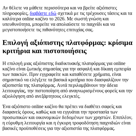
Αν θέλετε να μάθετε περισσότερα και να βρείτε αξιόπιστες
πληροφορίες,
διαβάστε εδώ
σχετικά με τις τρέχουσες τάσεις και τα
καλύτερα online καζίνο το 2026. Με σωστή γνώση και
υπευθυνότητα, μπορείτε να απολαύσετε το παιχνίδι και να
μεγιστοποιήσετε τις πιθανότητες επιτυχίας σας.
Επιλογή αξιόπιστης πλατφόρμας: κρίσιμα
κριτήρια και πιστοποιήσεις
Η επιλογή μιας αξιόπιστης διαδικτυακής πλατφόρμας για online
καζίνο είναι ζωτικής σημασίας για την ασφαλή και δίκαιη εμπειρία
των παικτών. Πριν εγγραφείτε και καταθέσετε χρήματα, είναι
σημαντικό να ελέγξετε τα βασικά κριτήρια που διασφαλίζουν την
αξιοπιστία της πλατφόρμας. Αυτά περιλαμβάνουν την άδεια
λειτουργίας, την πιστοποίηση από αναγνωρισμένους φορείς και την
αξιολόγηση από ανεξάρτητους ελεγκτές.
Ένα αξιόπιστο online καζίνο θα πρέπει να διαθέτει σαφείς και
διαφανείς όρους, καθώς και να εγγυάται την προστασία των
προσωπικών και οικονομικών δεδομένων των χρηστών. Επιπλέον,
η εύρυθμη λειτουργία και η έγκυρη τροφοδότηση παιχνιδιών είναι
βασικές προϋποθέσεις για την αξιοπιστία της πλατφόρμας.