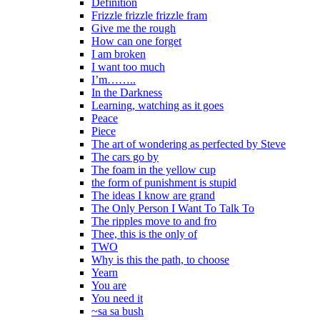
Definition
Frizzle frizzle frizzle fram
Give me the rough
How can one forget
I am broken
I want too much
I’m……..
In the Darkness
Learning, watching as it goes
Peace
Piece
The art of wondering as perfected by Steve
The cars go by
The foam in the yellow cup
the form of punishment is stupid
The ideas I know are grand
The Only Person I Want To Talk To
The ripples move to and fro
Thee, this is the only of
TWO
Why is this the path, to choose
Yearn
You are
You need it
~sa sa bush