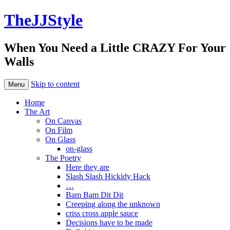
TheJJStyle
When You Need a Little CRAZY For Your
Walls
Skip to content
Menu
Home
The Art
On Canvas
On Film
On Glass
on-glass
The Poetry
Here they are
Slash Slash Hickidy Hack
…
Bam Bam Dit Dit
Creeping along the unknown
criss cross apple sauce
Decisions have to be made