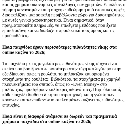
και τις χρηματοοικονομικές συναλλαγές των χρηστών. Επιπλέον, η
τήρηση κανονισμών και η συχνή επιθεώρηση από εποπτικές αρχές
διασφαλίζουν μια ασφαλή περιβάλλοντα χώρο για δραστηριότητες
με αυτές γενικά χαρακτηριστικά. Είναι σημαντικό, όταν
πραγματοποιείτε πληρωμές, να επιλέγετε μεθόδους που έχετε
εμπιστοσύνη και να διαβάζετε προσεκτικά τους όρους και τις
προϋποθέσεις.
Ποια παιχνίδια έχουν περισσότερες πιθανότητες νίκης στα
online καζίνο το 2026;
Τα παιχνίδια με τις μεγαλύτερες πιθανότητες νίκης συχνά είναι
εκείνα που βασίζονται περισσότερο στην τύχη και λιγότερο στην
εξειδίκευση, όπως η ρουλέτα, το μπλάκτζακ και ορισμένα
στοιχήματα της ρουλέτας. Ειδικότερα, τα στοιχήματα με χαμηλά
πλεονεκτήματα του σπιτιού, όπως το «Even Money» στο
μπλάκτζακ, προσφέρουν καλύτερες πιθανότητες. Παρ’ όλα αυτά,
κάθε παιχνίδι διαθέτει δική του στρατηγική, και η γνώση των
κανόνων και των πιθανών αποτελεσμάτων αυξάνει τις πιθανότητες
επιτυχίας.
Ποια είναι η διαφορά ανάμεσα σε δωρεάν και πραγματικά
χρήματα παιχνίδια στα online καζίνο το 2026;