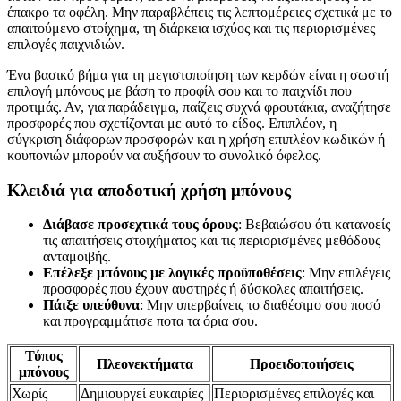
έπακρο τα οφέλη. Μην παραβλέπεις τις λεπτομέρειες σχετικά με το
απαιτούμενο στοίχημα, τη διάρκεια ισχύος και τις περιορισμένες
επιλογές παιχνιδιών.
Ένα βασικό βήμα για τη μεγιστοποίηση των κερδών είναι η σωστή
επιλογή μπόνους με βάση το προφίλ σου και το παιχνίδι που
προτιμάς. Αν, για παράδειγμα, παίζεις συχνά φρουτάκια, αναζήτησε
προσφορές που σχετίζονται με αυτό το είδος. Επιπλέον, η
σύγκριση διάφορων προσφορών και η χρήση επιπλέον κωδικών ή
κουπονιών μπορούν να αυξήσουν το συνολικό όφελος.
Κλειδιά για αποδοτική χρήση μπόνους
Διάβασε προσεχτικά τους όρους
: Βεβαιώσου ότι κατανοείς
τις απαιτήσεις στοιχήματος και τις περιορισμένες μεθόδους
ανταμοιβής.
Επέλεξε μπόνους με λογικές προϋποθέσεις
: Μην επιλέγεις
προσφορές που έχουν αυστηρές ή δύσκολες απαιτήσεις.
Πάιξε υπεύθυνα
: Μην υπερβαίνεις το διαθέσιμο σου ποσό
και προγραμμάτισε ποτα τα όρια σου.
Τύπος
Πλεονεκτήματα
Προειδοποιήσεις
μπόνους
Χωρίς
Δημιουργεί ευκαιρίες
Περιορισμένες επιλογές και