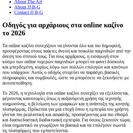
About The Art
About JJ B-G
Contact JJ B-G
Οδηγός για αρχάριους στα online καζίνο
το 2026
Τα online καζίνο συνεχίζουν να γίνονται όλο και πιο δημοφιλή,
προσφέροντας στους παίκτες άνεση και ποικιλία παιχνιδιών από την
άνεση του σπιτιού τους. Για τους αρχάριους, η εισαγωγή στον
κόσμο των online τυχερών παιχνιδιών μπορεί να φανεί δύσκολη
και μπερδεμένη, κυρίως λόγω των πολλών επιλογών και κανόνων
που υπάρχουν. Αυτός ο οδηγός στοχεύει να παράσχει βασικές
πληροφορίες και συμβουλές, ώστε να μπορέσετε να ξεκινήσετε με
αυτοπεποίθηση.
Το 2026, η τεχνολογία στα online καζίνο συνεχίζει να εξελίσσεται,
φέρνοντας καινοτομίες όπως η αυξανόμενη χρήση της τεχνητής
νοημοσύνης, η βελτίωση των γραφικών και η ανάπτυξη της κινητής
πλατφόρμας. Πρόκειται για μια εποχή όπου η εμπειρία του χρήστη
γίνεται πιο ρεαλιστική και ασφαλής, προσφέροντας μια πιο εθισμό
και διασκεδαστική διαδικτυακή εμπειρία. Για όσους ξεκινούν τώρα,
είναι σημαντικό να γνωρίζουν τα βασικά και να επιλέγουν σωστά
τις πλατφόρμες που εμπιστεύονται.