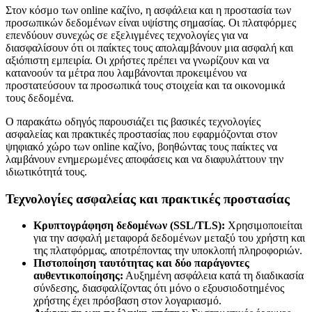
Στον κόσμο των online καζίνο, η ασφάλεια και η προστασία των
προσωπικών δεδομένων είναι υψίστης σημασίας. Οι πλατφόρμες
επενδύουν συνεχώς σε εξελιγμένες τεχνολογίες για να
διασφαλίσουν ότι οι παίκτες τους απολαμβάνουν μια ασφαλή και
αξιόπιστη εμπειρία. Οι χρήστες πρέπει να γνωρίζουν και να
κατανοούν τα μέτρα που λαμβάνονται προκειμένου να
προστατεύσουν τα προσωπικά τους στοιχεία και τα οικονομικά
τους δεδομένα.
Ο παρακάτω οδηγός παρουσιάζει τις βασικές τεχνολογίες
ασφαλείας και πρακτικές προστασίας που εφαρμόζονται στον
ψηφιακό χώρο των online καζίνο, βοηθώντας τους παίκτες να
λαμβάνουν ενημερωμένες αποφάσεις και να διαφυλάττουν την
ιδιωτικότητά τους.
Τεχνολογίες ασφαλείας και πρακτικές προστασίας
Κρυπτογράφηση δεδομένων (SSL/TLS):
Χρησιμοποιείται
για την ασφαλή μεταφορά δεδομένων μεταξύ του χρήστη και
της πλατφόρμας, αποτρέποντας την υποκλοπή πληροφοριών.
Πιστοποίηση ταυτότητας και δύο παράγοντες
αυθεντικοποίησης:
Αυξημένη ασφάλεια κατά τη διαδικασία
σύνδεσης, διασφαλίζοντας ότι μόνο ο εξουσιοδοτημένος
χρήστης έχει πρόσβαση στον λογαριασμό.