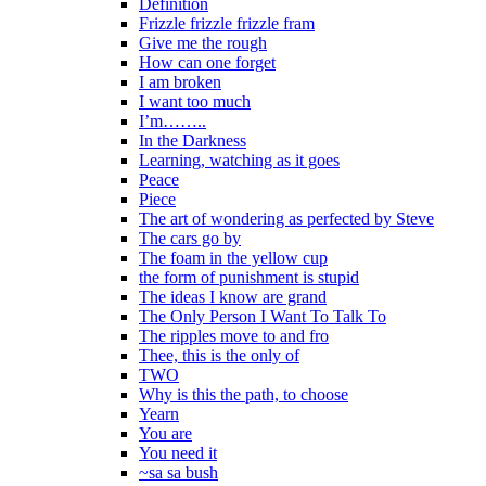
Definition
Frizzle frizzle frizzle fram
Give me the rough
How can one forget
I am broken
I want too much
I’m……..
In the Darkness
Learning, watching as it goes
Peace
Piece
The art of wondering as perfected by Steve
The cars go by
The foam in the yellow cup
the form of punishment is stupid
The ideas I know are grand
The Only Person I Want To Talk To
The ripples move to and fro
Thee, this is the only of
TWO
Why is this the path, to choose
Yearn
You are
You need it
~sa sa bush