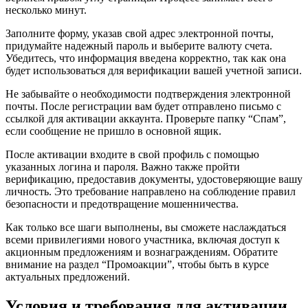
несколько минут.
Заполните форму, указав свой адрес электронной почты,
придумайте надежный пароль и выберите валюту счета.
Убедитесь, что информация введена корректно, так как она
будет использоваться для верификации вашей учетной записи.
Не забывайте о необходимости подтверждения электронной
почты. После регистрации вам будет отправлено письмо с
ссылкой для активации аккаунта. Проверьте папку “Спам”,
если сообщение не пришло в основной ящик.
После активации входите в свой профиль с помощью
указанных логина и пароля. Важно также пройти
верификацию, предоставив документы, удостоверяющие вашу
личность. Это требование направлено на соблюдение правил
безопасности и предотвращение мошенничества.
Как только все шаги выполнены, вы сможете наслаждаться
всеми привилегиями нового участника, включая доступ к
акционным предложениям и вознаграждениям. Обратите
внимание на раздел “Промоакции”, чтобы быть в курсе
актуальных предложений.
Условия и требования для активации