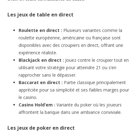
Les jeux de table en direct
Roulette en direct :
Plusieurs variantes comme la
roulette européenne, américaine ou française sont
disponibles avec des croupiers en direct, offrant une
expérience réaliste.
Blackjack en direct :
Jouez contre le croupier tout en
utilisant votre stratégie pour atteindre 21 ou s’en
rapprocher sans le dépasser.
Baccarat en direct :
Partie classique principalement
appréciée pour sa simplicité et ses faibles marges pour
le casino.
Casino Hold’em :
Variante du poker où les joueurs
affrontent la banque dans une ambiance conviviale.
Les jeux de poker en direct