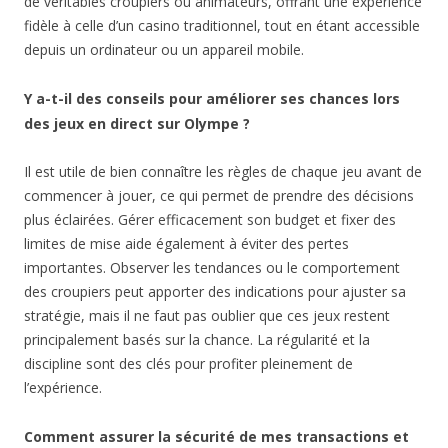
de véritables croupiers ou animateurs, offrant une expérience
fidèle à celle d’un casino traditionnel, tout en étant accessible
depuis un ordinateur ou un appareil mobile.
Y a-t-il des conseils pour améliorer ses chances lors
des jeux en direct sur Olympe ?
Il est utile de bien connaître les règles de chaque jeu avant de
commencer à jouer, ce qui permet de prendre des décisions
plus éclairées. Gérer efficacement son budget et fixer des
limites de mise aide également à éviter des pertes
importantes. Observer les tendances ou le comportement
des croupiers peut apporter des indications pour ajuster sa
stratégie, mais il ne faut pas oublier que ces jeux restent
principalement basés sur la chance. La régularité et la
discipline sont des clés pour profiter pleinement de
l’expérience.
Comment assurer la sécurité de mes transactions et