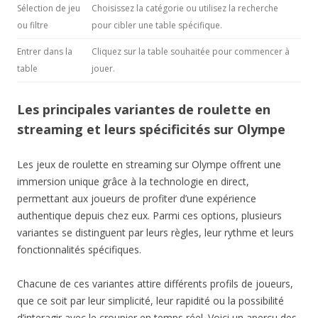
Sélection de jeu
Choisissez la catégorie ou utilisez la recherche
ou filtre
pour cibler une table spécifique.
Entrer dans la
Cliquez sur la table souhaitée pour commencer à
table
jouer.
Les principales variantes de roulette en
streaming et leurs spécificités sur Olympe
Les jeux de roulette en streaming sur Olympe offrent une
immersion unique grâce à la technologie en direct,
permettant aux joueurs de profiter d’une expérience
authentique depuis chez eux. Parmi ces options, plusieurs
variantes se distinguent par leurs règles, leur rythme et leurs
fonctionnalités spécifiques.
Chacune de ces variantes attire différents profils de joueurs,
que ce soit par leur simplicité, leur rapidité ou la possibilité
d’interagir avec le croupier en temps réel. Voici un aperçu des